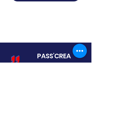
Règlement interieur
PASS'CREA
Une semaine pour transformer
votre idée en entreprise !
45 rue de Paris
95747 Roissy Charles de Gaulle
06.30.24.44.85