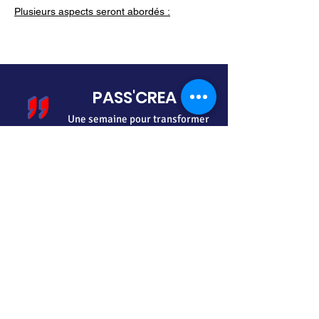
Plusieurs aspects seront abordés :
Compréhension des statuts juridiques
et choix de la forme juridique
Prévisionnel financier
Règlement interieur
Business plan et business model
Etude de marché
PASS'CREA
Financements et aides à la création
Une semaine pour transformer
d’entreprise
Stratégie commerciale et marketing
votre idée en entreprise !
Gestion : comptabilité, tableaux de
bord et budgétisation,
réglementation,prévisionnel...
45 rue de Paris
95747 Roissy Charles de Gaulle
Prérequis nécessaires :
Savoir lire, écrire et se servir de l’outil
informatique avant l’entrée en
06.30.24.44.85
formation.
Avoir un projet de création/reprise ou
de développement d’entreprise.
contact@pass-crea.fr
Modalités d'accès :