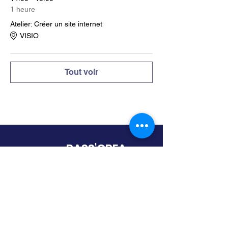
1 heure
Atelier: Créer un site internet
VISIO
Tout voir
Règlement interieur
PASS'CREA
Une semaine pour transformer
votre idée en entreprise !
45 rue de Paris
95747 Roissy Charles de Gaulle